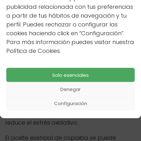
publicidad relacionada con tus preferencias
plazo. También puede ayudar a aliviar el
a partir de tus hábitos de navegación y tu
dolor asociado a problemas renales.
perfil. Puedes rechazar o configurar las
Relacionado
Qué precauciones
cookies haciendo click en “Configuración”.
hay al consumir plantas
Para más información puedes visitar nuestra
adaptógenas en exceso
Política de Cookies.
El copaleno, un componente principal del
aceite esencial de copaiba, actúa como un
Solo esenciales
potente antiinflamatorio natural. Este
compuesto ayuda a calmar la inflamación
Denegar
en los tejidos renales, permitiendo que los
Configuración
riñones funcionen de manera más eficiente.
Contribuye a la
regeneración
celular y
reduce el estrés oxidativo.
El aceite esencial de copaiba se puede