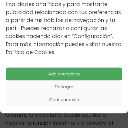
finalidades analíticas y para mostrarte
La alcachofa (Cynara scolymus) es una
publicidad relacionada con tus preferencias
verdura deliciosa y nutritiva que también
a partir de tus hábitos de navegación y tu
ofrece beneficios significativos para la salud
perfil. Puedes rechazar o configurar las
del hígado. Sus hojas contienen cinarina, un
cookies haciendo click en “Configuración”.
compuesto que estimula la producción de
Para más información puedes visitar nuestra
bilis y promueve la digestión de las grasas. La
Política de Cookies.
cinarina
ayuda a reducir los niveles de
colesterol y a proteger el hígado del daño
oxidativo.
Solo esenciales
La alcachofa también es rica en
Denegar
antioxidantes, como la silimarina, que han
demostrado proteger las células hepáticas
Configuración
del daño y promover su regeneración.
Además, la alcachofa puede ayudar a
mejorar la función intestinal y a prevenir el