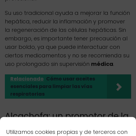
Su uso tradicional ayuda a mejorar la función
hepática, reducir la inflamación y promover
la regeneración de las células hepáticas. Sin
embargo, es importante tener precaución al
usar boldo, ya que puede interactuar con
ciertos medicamentos y no se recomienda su
uso prolongado sin supervisión
médica
.
Relacionado
Cómo usar aceites
esenciales para limpiar las vías
respiratorias
Alcachofa: un promotor de la
salud biliar
Utilizamos cookies propias y de terceros con