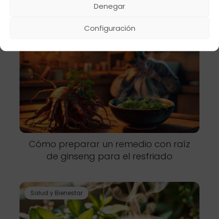
limpiar toxinas
Denegar
Configuración
Salud y Bienestar
Cómo preparar un remedio con raíz
de ginseng para el resfriado
Salud y Bienestar