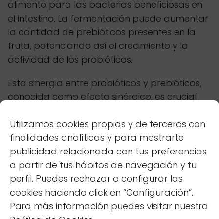
alimento para las bacterias beneficiosas en
el intestino. La fermentación puede aumentar
la cantidad de prebióticos presentes en la
fruta, potenciando así el crecimiento y la
actividad de los probióticos.
Esta sinergia entre probióticos y prebióticos,
conocida como efecto sinérgico, es crucial
para mantener un microbioma intestinal
Utilizamos cookies propias y de terceros con
saludable. Los prebióticos actúan como
finalidades analíticas y para mostrarte
fertilizantes para los probióticos,
publicidad relacionada con tus preferencias
permitiéndoles prosperar y ejercer sus
a partir de tus hábitos de navegación y tu
efectos beneficiosos en el intestino y en todo
perfil. Puedes rechazar o configurar las
el
organismo
.
cookies haciendo click en “Configuración”.
Relacionado
Cómo aprovechar
Para más información puedes visitar nuestra
las propiedades del limón en