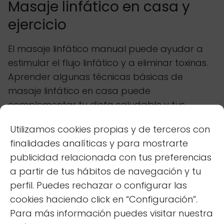
Masaje linfático en casa y
ejercicio
El masaje linfático manual puede ayudar a
estimular el flujo linfático y a eliminar toxinas.
Aprender algunas técnicas básicas de
masaje linfático en casa puede
complementar tu dieta saludable y tus
hábitos de vida. Concentra el masaje en
Utilizamos cookies propias y de terceros con
áreas clave como el cuello, las axilas y la
finalidades analíticas y para mostrarte
ingle, donde se encuentran los ganglios
publicidad relacionada con tus preferencias
linfáticos. La
manipulación
suave ayuda a
a partir de tus hábitos de navegación y tu
desbloquear el sistema.
perfil. Puedes rechazar o configurar las
La actividad física regular es otra forma
cookies haciendo click en “Configuración”.
efectiva de estimular el sistema linfático. El
Para más información puedes visitar nuestra