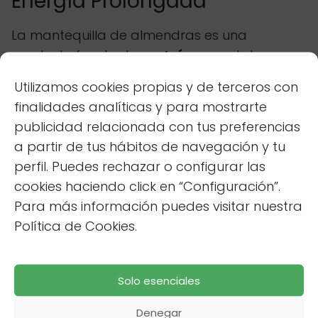
Energía Prolongada
La mantequilla de almendras es una
excelente fuente de
proteína
vegetal, grasas
saludables y vitamina E, un antioxidante que
Utilizamos cookies propias y de terceros con
protege las células del daño. Agregar una
finalidades analíticas y para mostrarte
cucharada de mantequilla de almendras a
publicidad relacionada con tus preferencias
tu avena no solo mejora su sabor, sino que
a partir de tus hábitos de navegación y tu
también aumenta su poder saciante y
perfil. Puedes rechazar o configurar las
proporciona una energía más prolongada.
cookies haciendo click en “Configuración”.
La proteína ayuda a estabilizar los niveles de
Para más información puedes visitar nuestra
azúcar en la sangre y favorece la reparación
Política de Cookies.
muscular.
Relacionado
Cómo el consumo
Solo esenciales
de frutas con alta fibra beneficia
la salud intestinal
Denegar