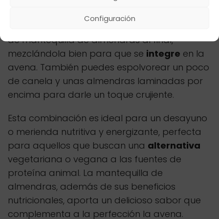
Puedes preparar un porridge de avena con
Configuración
leche de almendras y añadir una cucharada
de mantequilla de almendras al final,
mezclándola bien para que se
integre
en la
avena. También puedes espolvorear un poco
de canela y unas almendras laminadas por
encima para darle un toque crujiente.
Esta combinación es ideal para un desayuno
o merienda nutritiva y energizante, perfecta
para aquellos que buscan una
alternativa
vegetariana o vegana a las fuentes de
proteína animal. La mantequilla de
almendras, además de sus beneficios
nutricionales, aporta un delicioso sabor que
complementa a la perfección la avena.