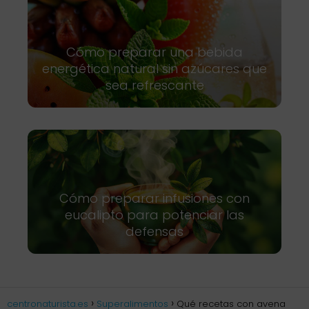
Cómo preparar una bebida
energética natural sin azúcares que
sea refrescante
Cómo preparar infusiones con
eucalipto para potenciar las
defensas
centronaturista.es
Superalimentos
Qué recetas con avena