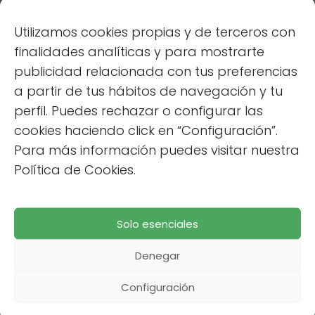
Utilizamos cookies propias y de terceros con
La Cola de Caballo: Un aliado
finalidades analíticas y para mostrarte
para el Calcio
publicidad relacionada con tus preferencias
a partir de tus hábitos de navegación y tu
La cola de caballo (
Equisetum arvense
) es
perfil. Puedes rechazar o configurar las
una planta ancestral, rica en silicio, un mineral
cookies haciendo click en “Configuración”.
indispensable para la
formación
de
Para más información puedes visitar nuestra
colágeno y la salud de los huesos y
Política de Cookies.
cartílagos. Se utiliza tradicionalmente para
fortalecer los huesos, las uñas y el cabello
Solo esenciales
debido a su alta concentración de minerales.
Es un diurético natural que también ayuda a
Denegar
eliminar toxinas del cuerpo.
Configuración
Relacionado
Cómo hacer