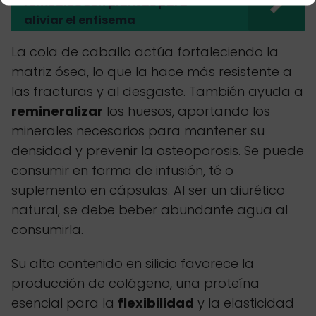
remedios con plantas para
aliviar el enfisema
La cola de caballo actúa fortaleciendo la
matriz ósea, lo que la hace más resistente a
las fracturas y al desgaste. También ayuda a
remineralizar
los huesos, aportando los
minerales necesarios para mantener su
densidad y prevenir la osteoporosis. Se puede
consumir en forma de infusión, té o
suplemento en cápsulas. Al ser un diurético
natural, se debe beber abundante agua al
consumirla.
Su alto contenido en silicio favorece la
producción de colágeno, una proteína
esencial para la
flexibilidad
y la elasticidad