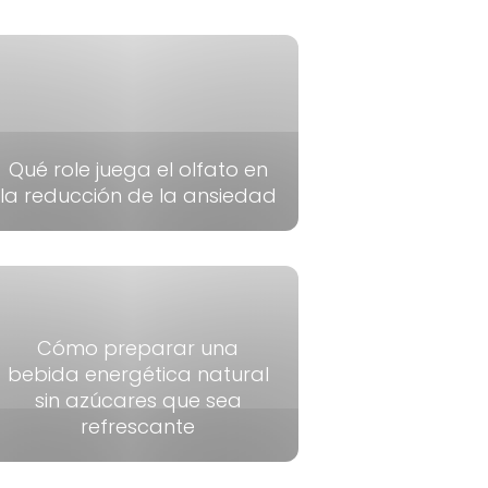
Qué role juega el olfato en
la reducción de la ansiedad
Cómo preparar una
bebida energética natural
sin azúcares que sea
refrescante