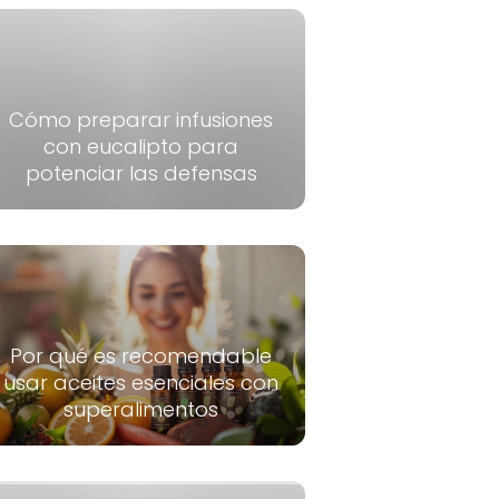
Cómo preparar infusiones
con eucalipto para
potenciar las defensas
Por qué es recomendable
usar aceites esenciales con
superalimentos