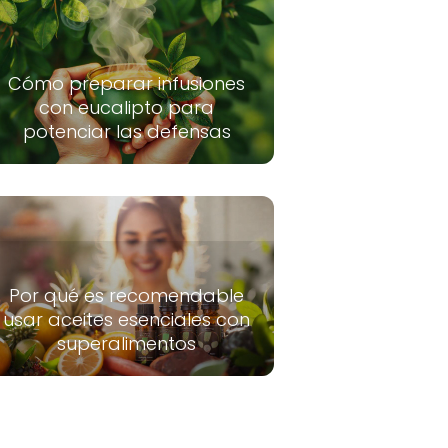
Cómo preparar infusiones
con eucalipto para
potenciar las defensas
Por qué es recomendable
usar aceites esenciales con
superalimentos