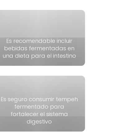
Es recomendable incluir
bebidas fermentadas en
una dieta para el intestino
Es seguro consumir tempeh
fermentado para
fortalecer el sistema
digestivo