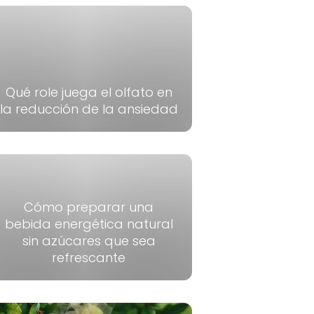
Qué role juega el olfato en
la reducción de la ansiedad
Cómo preparar una
bebida energética natural
sin azúcares que sea
refrescante