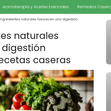
Aromaterapia y Aceites Esenciales
Remedios Caser
ingredientes naturales favorecen una digestión
es naturales
 digestión
recetas caseras