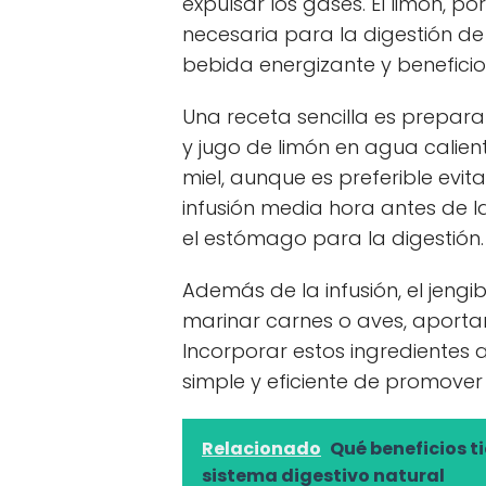
expulsar los gases. El limón, po
necesaria para la digestión de
bebida energizante y beneficio
Una receta sencilla es preparar
y jugo de limón en agua calie
miel, aunque es preferible evit
infusión media hora antes de 
el estómago para la digestión.
Además de la infusión, el jengib
marinar carnes o aves, aportan
Incorporar estos ingredientes 
simple y eficiente de promover
Relacionado
Qué beneficios t
sistema digestivo natural