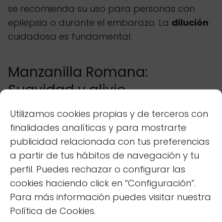
se recomienda su uso para personas con
epilepsia o durante el embarazo. La
dilución
cuidadosa es fundamental.
Manzanilla Romana:
Suavidad y alivio
Utilizamos cookies propias y de terceros con
El aceite esencial de manzanilla romana es
finalidades analíticas y para mostrarte
conocido por sus propiedades calmantes y
publicidad relacionada con tus preferencias
antiinflamatorias. Su aroma dulce y afrutado
a partir de tus hábitos de navegación y tu
puede ayudar a relajar los músculos, aliviar la
perfil. Puedes rechazar o configurar las
tensión nerviosa y promover una sensación
cookies haciendo click en “Configuración”.
de bienestar
general
. Tradicionalmente, se
Para más información puedes visitar nuestra
ha utilizado para tratar los trastornos del
Política de Cookies.
sueño, la ansiedad y los problemas digestivos