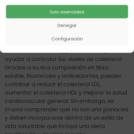
necesidades individuales.
Solo esenciales
Denegar
En resumen
Configuración
Las semillas germinadas representan una
herramienta natural y prometedora para
ayudar a controlar los niveles de colesterol.
Gracias a su rica composición en fibra
soluble, fitosteroles y antioxidantes, pueden
contribuir a reducir el colesterol LDL,
aumentar el colesterol HDL y mejorar la salud
cardiovascular general. Sin embargo, es
crucial comprender que no son una panacea
y deben incorporarse dentro de un estilo de
vida saludable que incluya una dieta