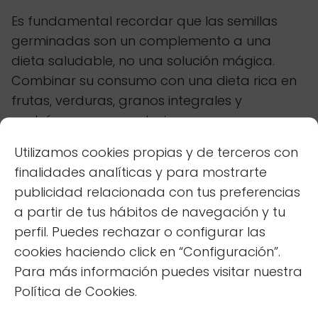
Es fundamental recordar que las semillas
germinadas son un complemento a una
dieta saludable, no una solución mágica.
Combinar su consumo con una dieta rica en
frutas, verduras, granos integrales y
proteínas magras, y baja en grasas
saturadas y trans, potenciará sus efectos.
Utilizamos cookies propias y de terceros con
Además, practicar
ejercicio
regularmente es
finalidades analíticas y para mostrarte
esencial para mantener un perfil lipídico
publicidad relacionada con tus preferencias
saludable.
a partir de tus hábitos de navegación y tu
perfil. Puedes rechazar o configurar las
La
monitorización
regular de los niveles de
cookies haciendo click en “Configuración”.
colesterol, con la ayuda de un profesional de
Para más información puedes visitar nuestra
la salud, es la mejor manera de evaluar la
Política de Cookies.
efectividad de las semillas germinadas y
ajustar la estrategia de acuerdo a las