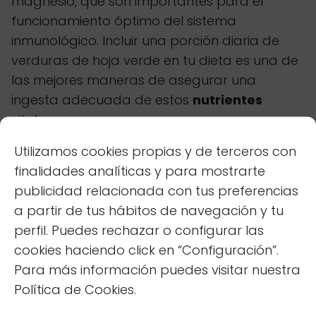
magnesio, que son importantes para el
funcionamiento óptimo del sistema
inmunológico. Incluir una porción diaria de
verduras de hoja verde en tu dieta es una de
las mejores maneras de asegurar una
ingesta adecuada de estos
nutrientes
vitales.
Utilizamos cookies propias y de terceros con
Bayas: Antioxidantes
finalidades analíticas y para mostrarte
publicidad relacionada con tus preferencias
Poderosos
a partir de tus hábitos de navegación y tu
Las bayas, como arándanos, frambuesas,
perfil. Puedes rechazar o configurar las
fresas y moras, son repletas de antioxidantes,
cookies haciendo click en “Configuración”.
especialmente antocianinas, que les dan su
Para más información puedes visitar nuestra
color vibrante. Estos antioxidantes protegen
Política de Cookies.
las células del daño causado por los