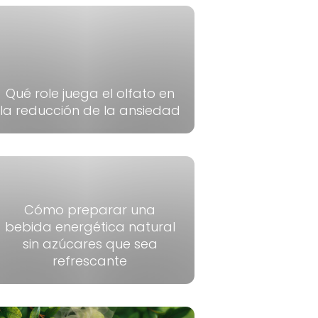
Qué role juega el olfato en
la reducción de la ansiedad
Cómo preparar una
bebida energética natural
sin azúcares que sea
refrescante