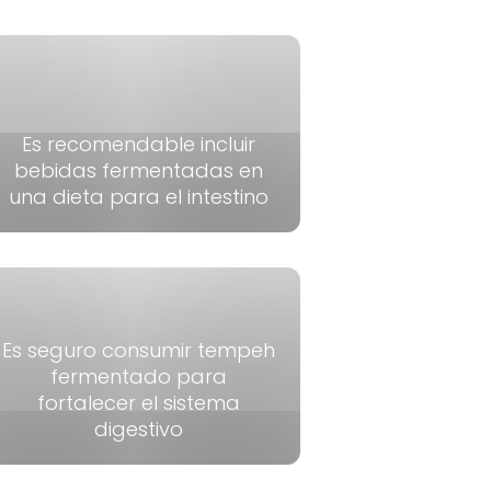
Es recomendable incluir
bebidas fermentadas en
una dieta para el intestino
Es seguro consumir tempeh
fermentado para
fortalecer el sistema
digestivo