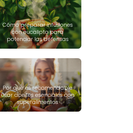
Cómo preparar infusiones
con eucalipto para
potenciar las defensas
Por qué es recomendable
usar aceites esenciales con
superalimentos