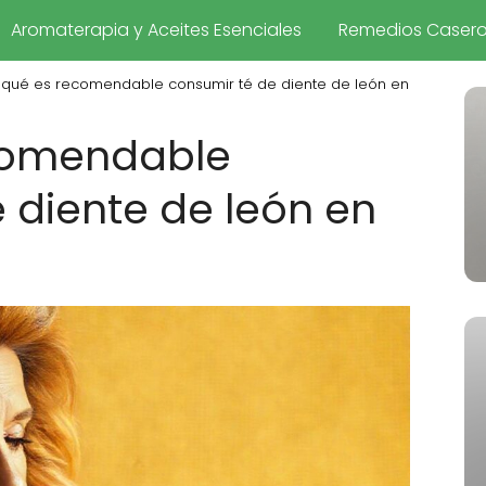
Aromaterapia y Aceites Esenciales
Remedios Caser
 qué es recomendable consumir té de diente de león en
comendable
 diente de león en