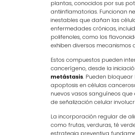
plantas, conocidos por sus p
antiinflamatorias. Funcionan ne
inestables que dañan las célul
enfermedades crónicas, incluido
polifenoles, como los flavonoide
exhiben diversos mecanismos d
Estos compuestos pueden inter
cancerígeno, desde la iniciació
metástasis
. Pueden bloquear la
apoptosis en células cancerosa
nuevos vasos sanguíneos que a
de señalización celular involuc
La incorporación regular de ali
como frutas, verduras, té verde
estrategia preventiva fundamen