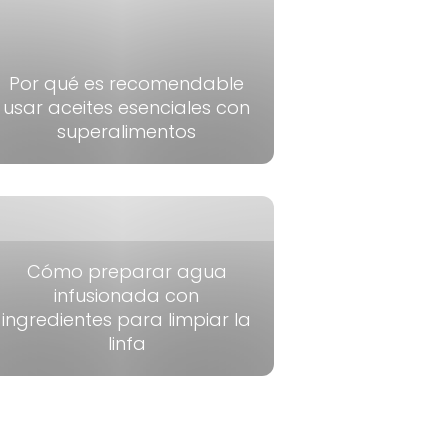
Por qué es recomendable
usar aceites esenciales con
superalimentos
Cómo preparar agua
infusionada con
ingredientes para limpiar la
linfa