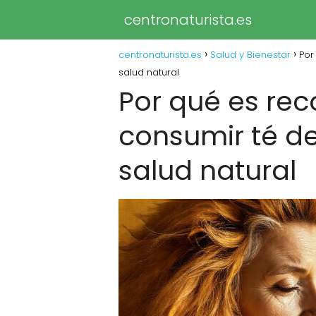
centronaturista.es
centronaturista.es
Salud y Bienestar
Por
salud natural
Por qué es re
consumir té de
salud natural