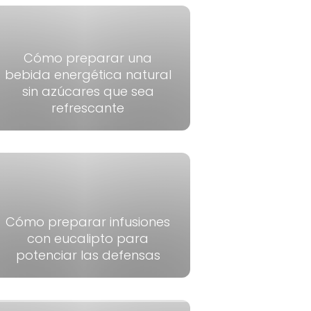
Cómo preparar una
bebida energética natural
sin azúcares que sea
refrescante
Cómo preparar infusiones
con eucalipto para
potenciar las defensas