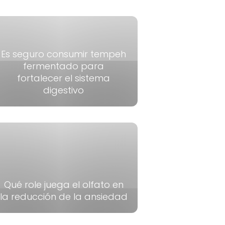
Es seguro consumir tempeh
fermentado para
fortalecer el sistema
digestivo
Qué role juega el olfato en
la reducción de la ansiedad