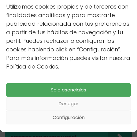
durante climas cálidos. Su composición rica
Utilizamos cookies propias y de terceros con
en electrolitos, como el potasio, el sodio y el
finalidades analíticas y para mostrarte
magnesio, la convierte en una excelente
publicidad relacionada con tus preferencias
opción para reponer los líquidos perdidos y
a partir de tus hábitos de navegación y tu
equilibrar los niveles de
hidratación
.
perfil. Puedes rechazar o configurar las
cookies haciendo click en “Configuración”.
Durante la menstruación, la pérdida de
Para más información puedes visitar nuestra
líquidos puede ser mayor de lo habitual, y los
Política de Cookies.
calambres pueden estar relacionados con la
deficiencia de electrolitos. El agua de coco, al
reponer estos minerales esenciales, puede
Solo esenciales
ayudar a aliviar los calambres musculares y
Denegar
la
fatiga
. Además, su sabor suave y
refrescante la hace fácil de consumir.
Configuración
Relacionado
Qué recetas
caseras con avena y miel