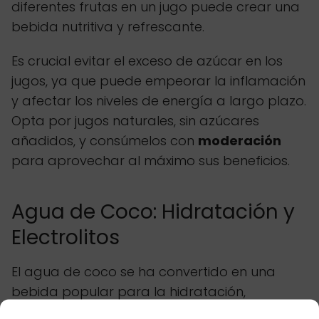
diferentes frutas en un jugo puede crear una
bebida nutritiva y refrescante.
Es crucial evitar el exceso de azúcar en los
jugos, ya que puede empeorar la inflamación
y afectar los niveles de energía a largo plazo.
Opta por jugos naturales, sin azúcares
añadidos, y consúmelos con
moderación
para aprovechar al máximo sus beneficios.
Agua de Coco: Hidratación y
Electrolitos
El agua de coco se ha convertido en una
bebida popular para la hidratación,
especialmente después del ejercicio o