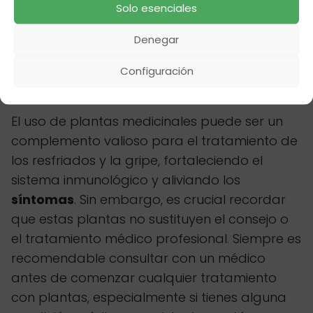
Solo esenciales
cirugía. El consumo excesivo de ajo también
puede causar problemas digestivos.
Denegar
Configuración
En resumen
El uso de plantas medicinales puede ser un
complemento valioso para el tratamiento de
los resfriados y la gripe, fortaleciendo el
sistema inmunológico y aliviando los
síntomas
. Sin embargo, es crucial recordar
que estas plantas no sustituyen el consejo o
el tratamiento médico profesional. Siempre es
recomendable consultar con un médico
antes de comenzar cualquier tratamiento
con plantas, especialmente si tienes alguna