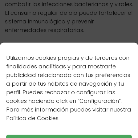
combatir las infecciones bacterianas y virales.
El consumo regular de ajo puede fortalecer el
sistema inmunológico y prevenir
enfermedades respiratorias.
Puedes incorporar el ajo a tu dieta de
diversas maneras, como añadiéndolo a
Utilizamos cookies propias y de terceros con
sopas, guisos o ensaladas. También puedes
finalidades analíticas y para mostrarte
preparar una infusión de ajo, aunque su
publicidad relacionada con tus preferencias
sabor puede ser bastante
intenso
. Para
a partir de tus hábitos de navegación y tu
suavizar el sabor, combina el ajo con miel y
perfil. Puedes rechazar o configurar las
limón.
cookies haciendo click en “Configuración”.
Para más información puedes visitar nuestra
El ajo puede tener efectos anticoagulantes,
Política de Cookies.
por lo que es importante tener
precaución
si
estás tomando medicamentos
anticoagulantes o si vas a someterte a una