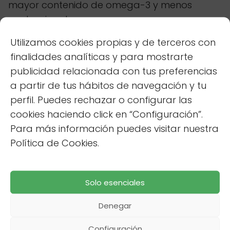
mayor contenido de omega-3 y menos
contaminantes.
Utilizamos cookies propias y de terceros con
Semillas de Chía: Pequeñas,
finalidades analíticas y para mostrarte
publicidad relacionada con tus preferencias
Pero Poderosas
a partir de tus hábitos de navegación y tu
Las semillas de chía son una fuente
perfil. Puedes rechazar o configurar las
concentrada de fibra, proteínas y ácidos
cookies haciendo click en “Configuración”.
grasos omega-3. Su alto contenido de fibra
Para más información puedes visitar nuestra
soluble forma un gel en el estómago al entrar
Política de Cookies.
en contacto con el agua, lo que proporciona
una sensación de
saciedad
duradera y
Solo esenciales
ayuda a controlar el apetito. Esto las
convierte en un excelente complemento para
Denegar
cualquier dieta de pérdida de peso.
Configuración