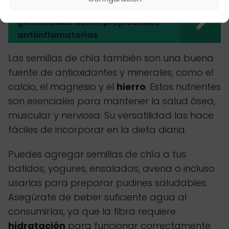
Relacionado
Qué semillas
germinadas tienen propiedades
antiinflamatorias
Las semillas de chía también son una buena
fuente de antioxidantes y minerales, como el
calcio, el magnesio y el
hierro
. Estos nutrientes
son esenciales para mantener la salud ósea,
muscular y nerviosa. Su versatilidad las hace
fáciles de incorporar en la dieta diaria.
Puedes agregar semillas de chía a tus
batidos, yogures, ensaladas, avena o incluso
usarlas para preparar pudines saludables.
Asegúrate de beber suficiente agua al
consumirlas, ya que la fibra requiere
hidratación
para funcionar correctamente.