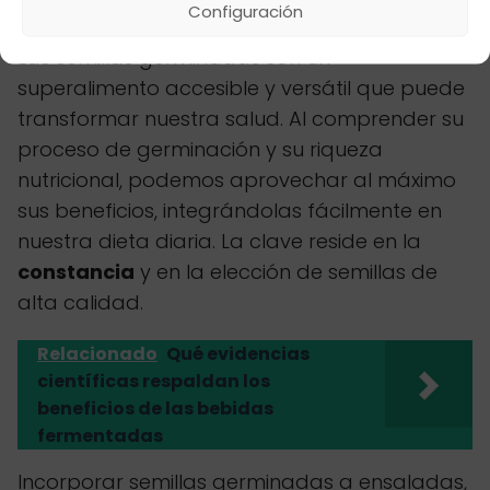
En resumen
Configuración
Las semillas germinadas son un
superalimento accesible y versátil que puede
transformar nuestra salud. Al comprender su
proceso de germinación y su riqueza
nutricional, podemos aprovechar al máximo
sus beneficios, integrándolas fácilmente en
nuestra dieta diaria. La clave reside en la
constancia
y en la elección de semillas de
alta calidad.
Relacionado
Qué evidencias
científicas respaldan los
beneficios de las bebidas
fermentadas
Incorporar semillas germinadas a ensaladas,