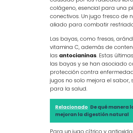
colágeno, esencial para una pi
conectivos. Un jugo fresco de n
aliado para combatir resfriado
Las bayas, como fresas, aránd
vitamina C, además de contene
las
antocianinas
. Estas últim
las bayas y se han asociado co
protección contra enfermedad
jugos no solo mejora el sabor,
para la salud.
Relacionado
De qué manera l
mejoran la digestión natural
Para un jugo cítrico y antioxid