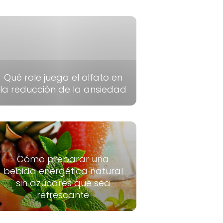
Qué role juega el olfato en
la reducción de la ansiedad
Cómo preparar una
bebida energética natural
sin azúcares que sea
refrescante