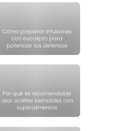
Cómo preparar infusiones
con eucalipto para
potenciar las defensas
Por qué es recomendable
usar aceites esenciales con
superalimentos