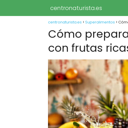
centronaturista.es
centronaturista.es
Superalimentos
Cómo
Cómo preparar
con frutas ric