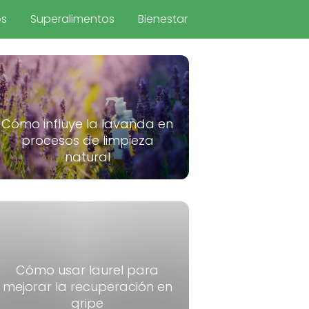
os
Superalimentos
Bienestar
Cómo influye la lavanda en
procesos de limpieza
natural
Cómo usar laurel para
mejorar la recuperación en
gripe