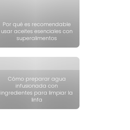
Por qué es recomendable
usar aceites esenciales con
superalimentos
Cómo preparar agua
infusionada con
ingredientes para limpiar la
linfa