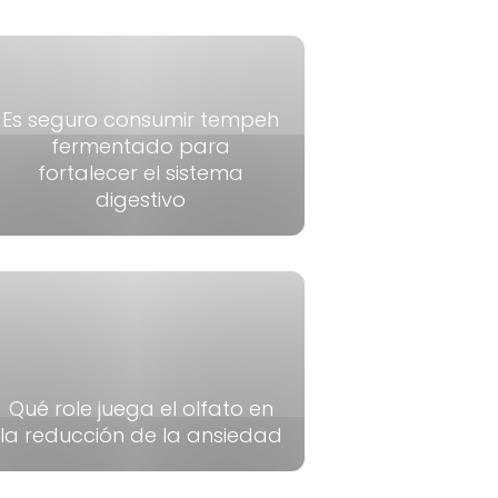
Es seguro consumir tempeh
fermentado para
fortalecer el sistema
digestivo
Qué role juega el olfato en
la reducción de la ansiedad