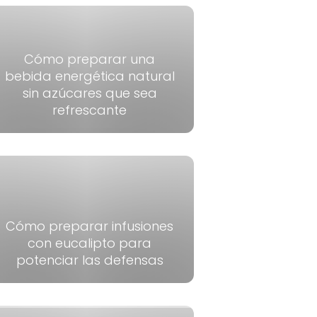
Cómo preparar una
bebida energética natural
sin azúcares que sea
refrescante
Cómo preparar infusiones
con eucalipto para
potenciar las defensas