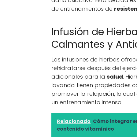
daño oxidativo. Esta bebida 
de entrenamientos de
resiste
Infusión de Hierb
Calmantes y Anti
Las infusiones de hierbas ofre
rehidratarse después del ejerc
adicionales para la
salud
. Hie
lavanda tienen propiedades ca
promover la relajación, lo cu
un entrenamiento intenso.
Relacionado
Cómo integrar en
contenido vitamínico