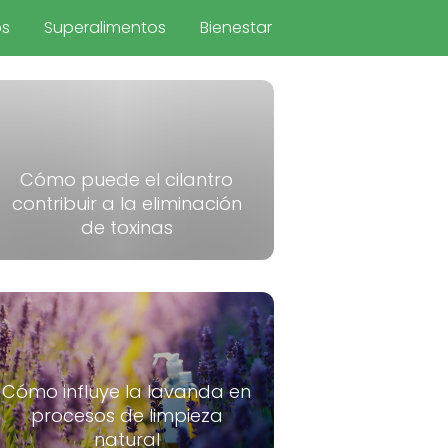
os
Superalimentos
Bienestar
Cómo puede el cilantro
contribuir a la eliminación
de toxinas
Cómo influye la lavanda en
procesos de limpieza
natural