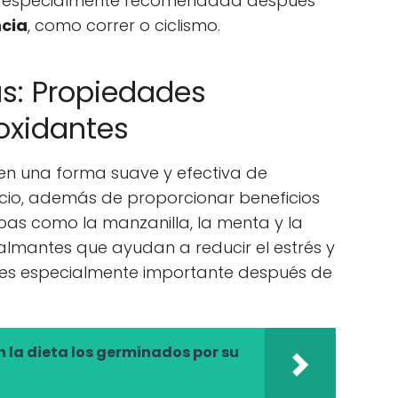
es especialmente recomendada después
ncia
, como correr o ciclismo.
as: Propiedades
oxidantes
cen una forma suave y efectiva de
icio, además de proporcionar beneficios
rbas como la manzanilla, la menta y la
lmantes que ayudan a reducir el estrés y
al es especialmente importante después de
 la dieta los germinados por su